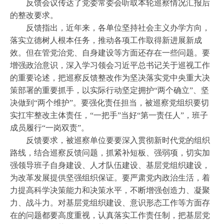
反馈会议传达了党委常委会听取本轮巡察情况汇报后
的整改要求。
反馈指出，近年来，各单位坚持社会主义办学方向，
落实立德树人根本任务，推动各项工作取得新进展新成
效。但在管党治党、自身建设等方面还存在一些问题。要
增强政治意识，深入学习领会习近平总书记关于巡视工作
的重要论述，把巡察反馈整改作为坚决落实党中央重大决
策部署的重要抓手，以实际行动坚定拥护
“两个确立”、坚
决做到“两个维护”。要强化责任担当，被巡察党组织要切
实扛牢整改主体责任，“一把手”当好“第一责任人”，班子
成员履行“一岗双责”。
反馈要求，被巡察单位要
要深入贯彻新时代党的组织
路线，结合巡
察
反馈问题，抓紧补短板、强弱项，切实加
强领导班子自身建设、人才队伍建设、基层党组织建设，
为改革发展提供坚强组织保证。要严肃党内政治生活，着
力提高科学决策能力和决策水平，不断增强创造力、凝聚
力、战斗力。对基层党组织建设、意识形态工作等方面存
在的问题都要高度重视，认真落实工作责任制，把基层党