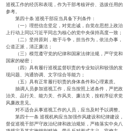
巡视工作的经历和表现，作为干部考核评价、选拔任用的
参考。
第四十条 巡视干部应当具备下列条件：
（一）理想信念坚定，对党忠诚，自觉在思想上政治
上行动上同以习近平同志为核心的党中央保持高度一致；
（二）坚持原则，敢于斗争，担当作为，依法办事，
公道正派，清正廉洁；
（三）模范遵守党的纪律和国家法律法规，严守党和
国家的秘密；
（四）具有履行巡视监督职责的专业知识和较强的发
现问题、沟通协调、文字综合等能力；
（五）具有正常履行职责的身体条件和心理素质。
抽调人员参加巡视工作，应当按照上述条件，严把政
治关、品行关、能力关、作风关、廉洁关，按程序征求党
风廉政意见。
对不适合从事巡视工作的人员，应当及时予以调整。
第四十一条 巡视机构应当加强作风建设和纪律建设，
督促巡视干部严守政治纪律和政治规矩，严格落实中央八
项规定及其实施细则精神，带头反对形式主义、官僚主