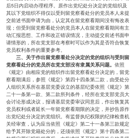
后
5
日内启动办理程序
。
原作出党纪处分决定的党组织及
其以下党组织不得仅以受
到
留党察看处分
的
党员
本人
未提
交
前述
书面申请为
由
，
认定其在留党察看期间没有悔改表
现；但受
到
留党察看处分
的
党员本人在留党察看期间有主
动汇报思想、工作
和改正错误
情况，主动提交
前述
书面申
请情形的，所在党支部
在考察时
可以作为其是否符合恢复
党员权利条件的重要参考。
三、关于作出留党察看处分决定的党
的
组织与受到留
党察看处分的党员所在党支部没有隶属关系问题。
依照
《规定》由相应党的组织作出留党察看处分决定的，留党
察看期满后，参照《规定》第四十四条第二款，由受处分
人组织关系所在基层党委设立的基层纪委依照《规定》第
二十一条第一款
、
第
二
款所列条件，经所在党支部党员大
会讨论形成决议，报请基层党委审议同意后，作出恢复其
党员权利
或者
延长一年留党察看期限的决定，并抄告原作
出党纪处分决定的党组织
。有监督执纪权限的纪律检查机
关经审查，认为应当依照《规定》第二十一条第三款规定
给予其
开除党籍处分的
，
还须依照《规定》第十四条第二